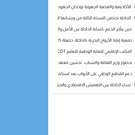
الأكاديمية والعصبة الجهوية توحدان الجهود لتطوير الممارسة الكروية بجهة الد
الداخلة تحتضن النسخة الثالثة من ورشاتها الدولية: تكوين متخصص في التراث الأر
حين يتأخر الدعم: كسابة الداخلة بين الأمل والقلق ؟
جمعية إنقاذ الأرواح البحرية بالداخلة: حصيلة 2025 بين مهام الإنقاذ ومشروع “دار البحار”
المكتب الإقليمي للنقابة الوطنية للتعليم CDT يجتمع مع المدير الإقليمي لمناقشة ملفات جوهرية لنساء ورجال التعليم
بحضور وزير الثقافة والشباب.. تدشين معهد الموسيقى والفنون الكوريغرافية بالداخلة بغلا
دعم القطيع الوطني على الأبواب بعد استكمال الترقيم… الفلاحة المغربية نحو 
نساء الداخلة بين التهميش الاقتصادي والاجتماعي… في المؤسسات الإنتاجية البح
طائرات “لارام” تغيّر مسارها نحو الداخلة بسبب الغبار الكثيف
“مجلس جهة الداخلة وادي الذهب يسلم سيارة إسعاف لدعم مهنيي الصيد التقل
الخطاط ينجا يعطي شارة الانطلاقة… وآسفي تحصد جائزة دوري الكرة الحديدية با
أخنوش يحدد أربع أولويات لمشروع قانون المالية 2026 لمرحلة جديدة من النمو والعدالة الاجتماعية