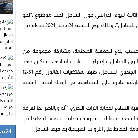
الثانية لليوم الدراسي حول الساحل تحت موضوع :”نحو
مقاربة تشاركية لإعداد المخطط الجهوي للساحل”، وذلك يوم الجمعة 24 دجنبر 2021 بتنظم من
سب بلاغ للجمعية المنظمة، مشاركة مجموعة من
انون الساحل والإجراءات الواجب اتخاذها، لتمكين جهة
الداخلة وادي الذهب، من إنجاز التصميم الجهوي للساحل، طبقا لمقتضيات القانون رقم 81-12
شاركية قادرة على المساهمة في أرساء أسس التنمية
 السلام لحماية التراث البحري، “أنه وبالنظر لما تعرفه
 اقتصادية هائلة، تستوجب تضافر الجهود لجعلها في
ة الحفاظ على الثروات الطبيعية بما فيها الساحل”.
24 ساعة