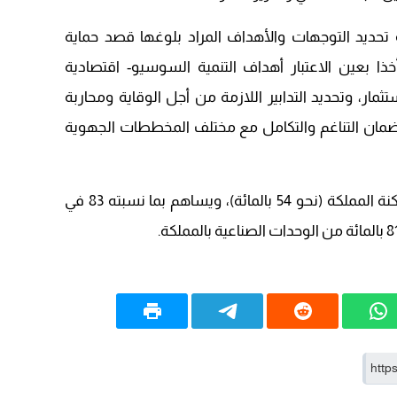
14:43
حديد التوجهات والأهداف المراد بلوغها قصد حماية
20:20
ا بعين الاعتبار أهداف التنمية السوسيو- اقتصادية
09:19
تثمار، وتحديد التدابير اللازمة من أجل الوقاية ومحاربة
ضمان التناغم والتكامل مع مختلف المخططات الجهوية
يذكر أن الساحل يضم أزيد من نصف ساكنة المملكة (نحو 54 بالمائة)، ويساهم بما نسبته 83 في