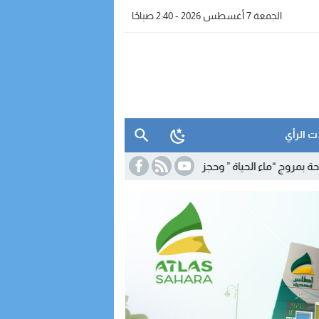
الجمعة 7 أغسطس 2026 - 2:40 صباحًا
ت الرأي
ء الحياة ” وحجز معدات للتقطير
19:39
برنامج شتوي غير مسبوق لـ”رايان إير”