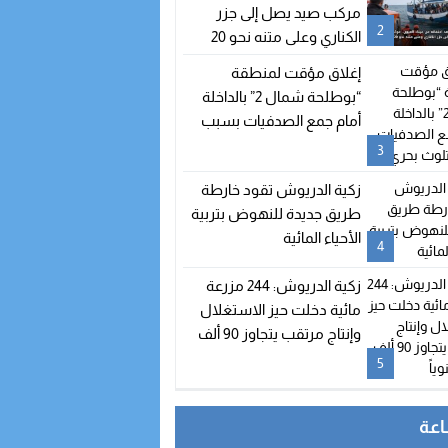
مركب صيد يصل إلى جزر
2
الكناري وعلى متنه نحو 20
مهاجراً
إغلاق مؤقت لمنطقة
“بوطلحة شمال 2” بالداخلة
أمام جمع الصدفيات بسبب
تلوث بحري
3
زكية الدريوش تقود خارطة
طريق جديدة للنهوض بتربية
الأحياء المائية
4
زكية الدريوش: 244 مزرعة
مائية دخلت حيز الاستغلال
وإنتاج مرتقب يتجاوز 90 ألف
طن سنوياً
5