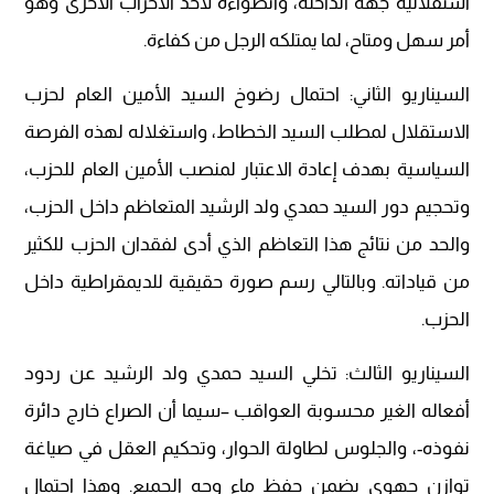
استقلالية جهة الداخلة، وانضواءه لأحد الأحزاب الأخرى وهو
أمر سهل ومتاح، لما يمتلكه الرجل من كفاءة.
السيناريو الثاني: احتمال رضوخ السيد الأمين العام لحزب
الاستقلال لمطلب السيد الخطاط، واستغلاله لهذه الفرصة
السياسية بهدف إعادة الاعتبار لمنصب الأمين العام للحزب،
وتحجيم دور السيد حمدي ولد الرشيد المتعاظم داخل الحزب،
والحد من نتائج هذا التعاظم الذي أدى لفقدان الحزب للكثير
من قياداته. وبالتالي رسم صورة حقيقية للديمقراطية داخل
الحزب.
السيناريو الثالث: تخلي السيد حمدي ولد الرشيد عن ردود
أفعاله الغير محسوبة العواقب –سيما أن الصراع خارج دائرة
نفوذه-، والجلوس لطاولة الحوار، وتحكيم العقل في صياغة
توازن جهوي يضمن حفظ ماء وجه الجميع. وهذا احتمال