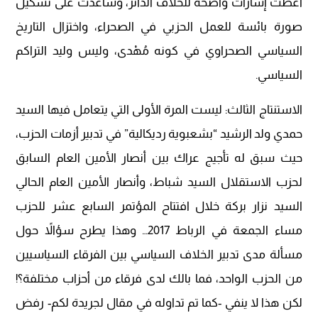
أعطت إشارات واضحة للخلاف الدائر، وساعدت على تشكيل
صورة بائسة للعمل الحزبي في الصحراء، واختزال التاريخ
السياسي الصحراوي في كونه مُهْدى، وليس وليد التراكم
السياسي.
الاستنتاج الثالث: ليست المرة الأولى التي يتعامل فيها السيد
حمدي ولد الرشيد “بشعبوية رديكالية” في تدبير أزمات الحزب،
حيث سبق له تأجيج عراك بين أنصار الأمين العام السابق
لحزب الاستقلال السيد شباط، وأنصار الأمين العام الحالي
السيد نزار بركة خلال افتتاح المؤتمر السابع عشر للحزب
مساء الجمعة في الرباط 2017… وهذا يطرح سؤالاً حول
مسألة مدى تدبير الخلاف السياسي بين الفرقاء السياسيين
من الحزب الواحد، فما بالك لدى فرقاء من أحزاب مختلفة؟!
لكن هذا لا ينفي -كما تم تداوله في مقال لجريدة لكم- رفض