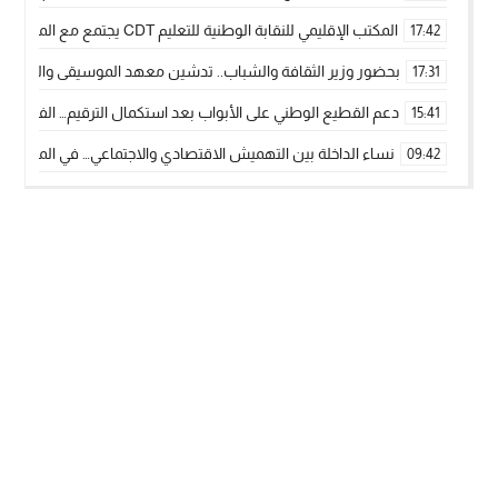
المكتب الإقليمي للنقابة الوطنية للتعليم CDT يجتمع مع المدير الإقليمي لمناقشة ملفات جوهرية لنساء ورجال التعليم
17:42
بحضور وزير الثقافة والشباب.. تدشين معهد الموسيقى والفنون الكوريغرافي
17:31
دعم القطيع الوطني على الأبواب بعد استكمال الترقيم… الفلاحة 
15:41
نساء الداخلة بين التهميش الاقتصادي والاجتماعي… في المؤسسات ا
09:42
طائرات “لارام” تغيّر مسارها نحو الداخلة بسبب الغبار الكثيف
11:28
“مجلس جهة الداخلة وادي الذهب يسلم سيارة إسعاف لدعم مهنيي
15:51
الخطاط ينجا يعطي شارة الانطلاقة… وآسفي تحصد جائزة دوري الكر
22:08
أخنوش يحدد أربع أولويات لمشروع قانون المالية 2026 لمرحلة جديدة من النمو والعدالة الاجتماعية
20:25
اجتماع أمني رفيع المستوى: استراتيجية استباقية لتعزيز أمن المملك
14:43
في ذكرى عيد العرش.. الخطاط ينجا يُشيد بالإشعاع التنموي للأقالي
20:20
🥋🔥 بطل من الداخلة يتوج بلقب عالمي في الصين ويكتب فصلاً جديد
09:19