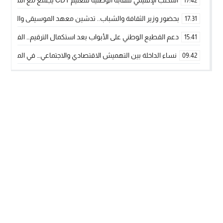
المكتب الإقليمي للنقابة الوطنية للتعليم CDT يجتمع مع المدير الإقليمي لمناقشة ملفات جوهرية لنساء ورجال التعليم
17:42
بحضور وزير الثقافة والشباب.. تدشين معهد الموسيقى والفنون الكوريغرافي
17:31
دعم القطيع الوطني على الأبواب بعد استكمال الترقيم… الفلاحة 
15:41
نساء الداخلة بين التهميش الاقتصادي والاجتماعي… في المؤسسات ا
09:42
طائرات “لارام” تغيّر مسارها نحو الداخلة بسبب الغبار الكثيف
11:28
“مجلس جهة الداخلة وادي الذهب يسلم سيارة إسعاف لدعم مهنيي
15:51
الخطاط ينجا يعطي شارة الانطلاقة… وآسفي تحصد جائزة دوري الكر
22:08
أخنوش يحدد أربع أولويات لمشروع قانون المالية 2026 لمرحلة جديدة من النمو والعدالة الاجتماعية
20:25
اجتماع أمني رفيع المستوى: استراتيجية استباقية لتعزيز أمن المملك
14:43
في ذكرى عيد العرش.. الخطاط ينجا يُشيد بالإشعاع التنموي للأقالي
20:20
🥋🔥 بطل من الداخلة يتوج بلقب عالمي في الصين ويكتب فصلاً جديد
09:19
جريدة الساحل بريس
© 2026 جميع الحقوق محفوظة.