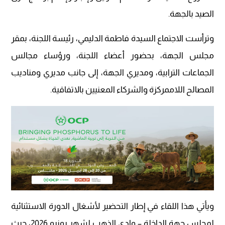
الصيد بالجهة.
وترأست الاجتماع السيدة فاطمة الدليمي، رئيسة اللجنة، بمقر
مجلس الجهة، بحضور أعضاء اللجنة، ورؤساء مجالس
الجماعات الترابية، ومديري الجهة، إلى جانب مديري ومناديب
المصالح اللاممركزة والشركاء المعنيين بالاتفاقية.
ويأتي هذا اللقاء في إطار التحضير لأشغال الدورة الاستثنائية
لمجلس جهة الداخلة – وادي الذهب لشهر يونيو 2026، حيث