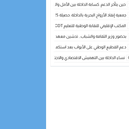
حين يتأخر الدعم: كسابة الداخلة بين الأمل والقلق ؟
جمعية إنقاذ الأرواح البحرية بالداخلة: حصيلة 2025 بين مهام الإنقاذ ومشروع “دار البحار”
المكتب الإقليمي للنقابة الوطنية للتعليم CDT يجتمع مع المدير الإقليمي لمناقشة ملفات جوهرية لنساء ورجال التعليم
بحضور وزير الثقافة والشباب.. تدشين معهد الموسيقى والفنون الكوريغرافية بالداخلة بغلا
دعم القطيع الوطني على الأبواب بعد استكمال الترقيم… الفلاحة المغربية نحو 
نساء الداخلة بين التهميش الاقتصادي والاجتماعي… في المؤسسات الإنتاجية البح
طائرات “لارام” تغيّر مسارها نحو الداخلة بسبب الغبار الكثيف
“مجلس جهة الداخلة وادي الذهب يسلم سيارة إسعاف لدعم مهنيي الصيد التقل
الخطاط ينجا يعطي شارة الانطلاقة… وآسفي تحصد جائزة دوري الكرة الحديدية با
أخنوش يحدد أربع أولويات لمشروع قانون المالية 2026 لمرحلة جديدة من النمو والعدالة الاجتماعية
اجتماع أمني رفيع المستوى: استراتيجية استباقية لتعزيز أمن المملكة
في ذكرى عيد العرش.. الخطاط ينجا يُشيد بالإشعاع التنموي للأقاليم الجنوبية بف