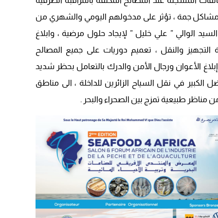
فات المسجلة عند المصالح المكلفة بالمراقبة الطرقية
09:19
 مشاكل جمة ، تؤثر على مدخولهم اليومي والشهري من
يد الوالي ” علي خليل ” لإيجاد حلول مرضية ، وابلاغ
التجهيز والنقل ، تعميم دوريات على جميع المصالح
بلاغ الأعوان ورجال الأمن والدرك بالتعامل بحظر شديد
ل الكبير في نقل السياح الزائرين للداخلة ، الى مناطق
ن مناظر طبيعية تمزج بين الصحراء والبحر .