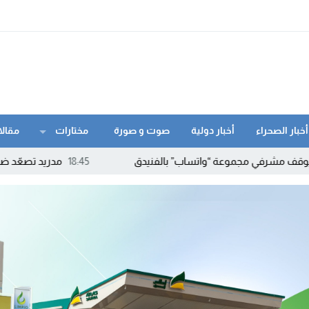
أخبار الصحراء
أخبار دولية
صوت و صورة
مختارات
مقالا
وعة “واتساب” بالفنيدق
18:45
مدريد تصعّد ضد روما.. إسبانيا تهد