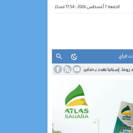
الجمعة 7 أغسطس 2026 - 17:54 مساءً
ت الرأي
د بـ«تدابير متناسبة» رداً على تعليق شنغن
15:29
بعد مغادرته «الأحرار» و