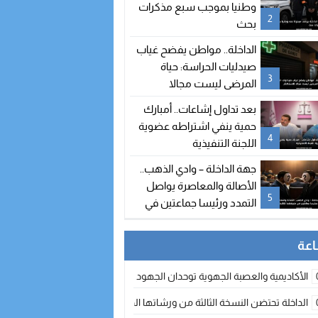
وطنيا بموجب سبع مذكرات
2
بحث
الداخلة.. مواطن يفضح غياب
صيدليات الحراسة: حياة
3
المرضى ليست مجالا
للاستهتار
بعد تداول إشاعات.. أمبارك
حمية ينفي اشتراطه عضوية
4
اللجنة التنفيذية
جهة الداخلة – وادي الذهب..
الأصالة والمعاصرة يواصل
5
التمدد ورئيسا جماعتين في
طريقهما للالتحاق بالحزب
الأكاديمية والعصبة الجهوية توحدان الجهود لتطوير الممارسة الكروية بجهة الد
الداخلة تحتضن النسخة الثالثة من ورشاتها الدولية: تكوين متخصص في التراث الأر