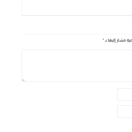
لمدرسة رمضان
للعرش
مية مشار إليها بـ
*