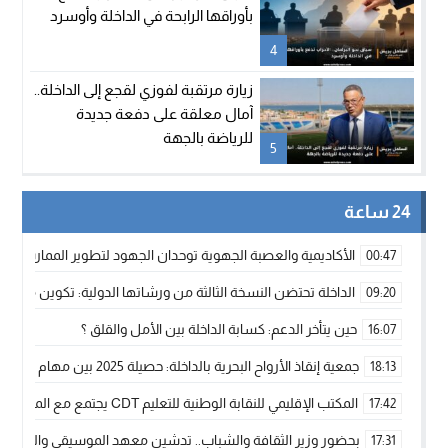
بأوراقها الرابحة في الداخلة وأوسرد
4
زيارة مرتقبة لفوزي لقجع إلى الداخلة..
آمال معلقة على دفعة جديدة
للرياضة بالجهة
5
24 ساعة
الأكاديمية والعصبة الجهوية توحدان الجهود لتطوير الممارسة الك
00:47
الداخلة تحتضن النسخة الثالثة من ورشاتها الدولية: تكوين متخصص 
09:20
حين يتأخر الدعم: كسابة الداخلة بين الأمل والقلق ؟
16:07
جمعية إنقاذ الأرواح البحرية بالداخلة: حصيلة 2025 بين مهام الإنقاذ ومشروع “دار البحار”
18:13
المكتب الإقليمي للنقابة الوطنية للتعليم CDT يجتمع مع المدير الإقليمي لمناقشة ملفات جوهرية لنساء ورجال التعليم
17:42
بحضور وزير الثقافة والشباب.. تدشين معهد الموسيقى والفنون الكوريغرافي
17:31