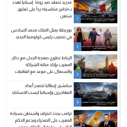
مدريد تصعّد ضد روما.. إسبانيا تهدد
بـ«تدابير متناسبة» رداً على تعليق
شنغن
1
بوريطة يمثل الملك محمد السادس
في تنصيب رئيس كولومبيا الجديد
2
الرباط تطوي صفحة الجدل مع دكار..
المغرب يؤكد متانة الشراكة
والسنغال على موعد مع اتفاقيات
3
جديدة
سانشيز: إيطاليا تتصدر أعداد
المهاجرين وإسبانيا ليست الاستثناء
4
ترامب يجدد اعتراف واشنطن بسيادة
المغرب على الصحراء ويدعم الحكم
الذاتي في برقية إلى الملك محمد