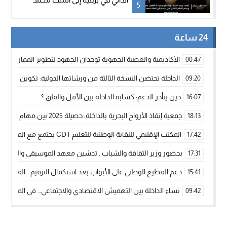
5
السادس
24 ساعة
الأكاديمية والعصبة الجهوية توحدان الجهود لتطوير الممارسة الك
00:47
الداخلة تحتضن النسخة الثالثة من ورشاتها الدولية: تكوين متخصص 
09:20
حين يتأخر الدعم: كسابة الداخلة بين الأمل والقلق ؟
16:07
جمعية إنقاذ الأرواح البحرية بالداخلة: حصيلة 2025 بين مهام الإنقاذ ومشروع “دار البحار”
18:13
المكتب الإقليمي للنقابة الوطنية للتعليم CDT يجتمع مع المدير الإقليمي لمناقشة ملفات جوهرية لنساء ورجال التعليم
17:42
بحضور وزير الثقافة والشباب.. تدشين معهد الموسيقى والفنون الكوريغرافي
17:31
دعم القطيع الوطني على الأبواب بعد استكمال الترقيم… الفلاحة 
15:41
نساء الداخلة بين التهميش الاقتصادي والاجتماعي… في المؤسسات ا
09:42
طائرات “لارام” تغيّر مسارها نحو الداخلة بسبب الغبار الكثيف
11:28