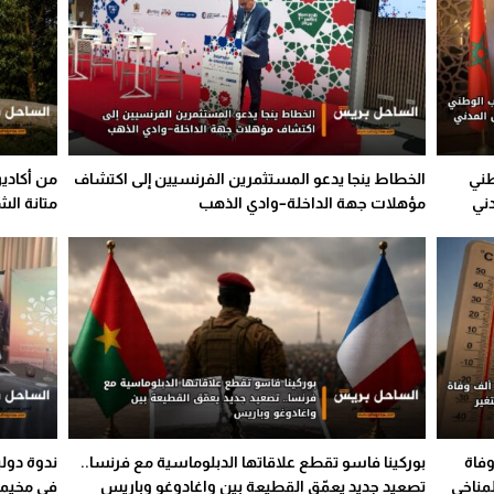
طني
الخطاط ينجا يدعو المستثمرين الفرنسيين إلى اكتشاف
من أكادير
ني
مؤهلات جهة الداخلة–وادي الذهب
متانة ال
وفاة
بوركينا فاسو تقطع علاقاتها الدبلوماسية مع فرنسا..
ندوة دول
لمناخي
تصعيد جديد يعمّق القطيعة بين واغادوغو وباريس
في مخيم