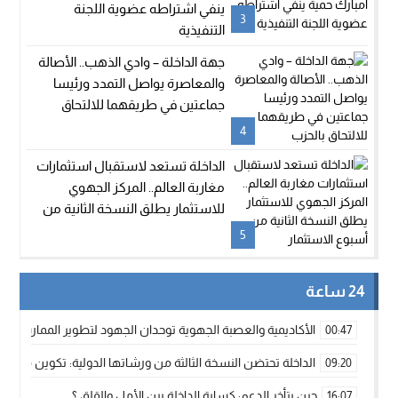
ينفي اشتراطه عضوية اللجنة
3
التنفيذية
جهة الداخلة – وادي الذهب.. الأصالة
والمعاصرة يواصل التمدد ورئيسا
جماعتين في طريقهما للالتحاق
بالحزب
4
الداخلة تستعد لاستقبال استثمارات
مغاربة العالم.. المركز الجهوي
للاستثمار يطلق النسخة الثانية من
أسبوع الاستثمار
5
24 ساعة
الأكاديمية والعصبة الجهوية توحدان الجهود لتطوير الممارسة الك
00:47
الداخلة تحتضن النسخة الثالثة من ورشاتها الدولية: تكوين متخصص 
09:20
حين يتأخر الدعم: كسابة الداخلة بين الأمل والقلق ؟
16:07