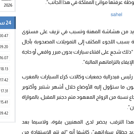
ظة عرفتها موانئ المملكة في هذا الجانب”.
24 ساعة
ت الجديد من هشاشة المهنة وتسبب في نزيف على مستوى
00:47
بسبب اللجوء المكثف إلى التمويلات المصحوبة بآجال
09:20
 و9 أشهر”، مبرزا أن “ذلك شجع على اقتناء سيارات بدون مبرر واقعي أو حاجة
16:07
فاء بالتزاماتهم المالية”.
18:13
رئيس فيدرالية جمعيات وكالات كراء السيارات بالمغرب
17:42
يترقبون ما ستؤول إليه الأوضاع خلال أشهر شتنبر وأكتوبر
17:31
اع نسبة من الرواج المعهود متم دجنبر المقبل، بالموازاة
15:41
ن”.
09:42
هذا الترقب يحضر لدى المهنيين بقوة، ولاسيما بعد
11:28
يد حظائر سياراتهم”، كاشفا أنه “لم تتم الاستفادة من