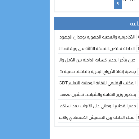
5
الأكاديمية والعصبة الجهوية توحدان الجهود لتطوير الممارسة الكروية بجهة الد
الداخلة تحتضن النسخة الثالثة من ورشاتها الدولية: تكوين متخصص في التراث الأر
حين يتأخر الدعم: كسابة الداخلة بين الأمل والقلق ؟
جمعية إنقاذ الأرواح البحرية بالداخلة: حصيلة 2025 بين مهام الإنقاذ ومشروع “دار البحار”
المكتب الإقليمي للنقابة الوطنية للتعليم CDT يجتمع مع المدير الإقليمي لمناقشة ملفات جوهرية لنساء ورجال التعليم
بحضور وزير الثقافة والشباب.. تدشين معهد الموسيقى والفنون الكوريغرافية بالداخلة بغلا
دعم القطيع الوطني على الأبواب بعد استكمال الترقيم… الفلاحة المغربية نحو 
نساء الداخلة بين التهميش الاقتصادي والاجتماعي… في المؤسسات الإنتاجية البح
طائرات “لارام” تغيّر مسارها نحو الداخلة بسبب الغبار الكثيف