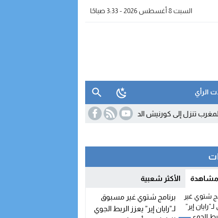
السبت 8 أغسطس 2026 - 3:33 صباحًا
ت الرأي
زل إلى كورنيش الداخلة لتقريب عروضها وخدماتها من الزبناء
18:45
مدريد 
ات
 مشاهدة
الأكثر شعبية
برنامج شتوي غير مسبوق
لـ”رايان إير” يعزز الربط الجوي