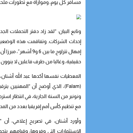
مسافر كل يوم، وموازاة مع تطورات ملحو
وتابع البيان: “لقد زاد دفتر التحملا
إحداث الشركات. وتفاقمت هذه الوضعية 
إمهال تتراوح ما بين 6
حقيقية، وغالبا من طرف فاعلين لا ينوون الإي
المعطيات نفسها أكدها عبد الله أشنان، 
(Falam)، الذي أوضح أن “المهنيين 
ونونبر من السنة الجارية، في انتظار استرج
مع تنظيم كأس أمم إفريقيا بعدد من المد
وأورد أشنان، في تصريح إعلامي، أن “
الاستثمارات التي وفروها، وقيامهم بتجد