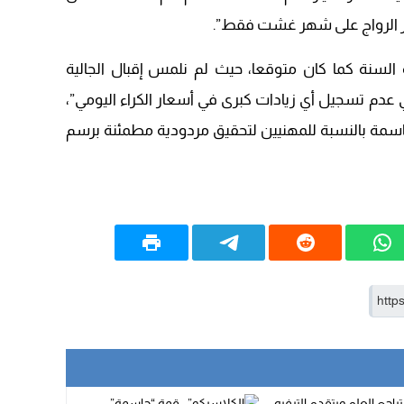
15:51
ر الرواج على شهر غشت فقط”.
22:08
السنة كما كان متوقعا، حيث لم نلمس إقبال الجالية
20:25
 عدم تسجيل أي زيادات كبرى في أسعار الكراء اليومي”،
14:43
 حاسمة بالنسبة للمهنيين لتحقيق مردودية مطمئنة برسم
20:20
09:19