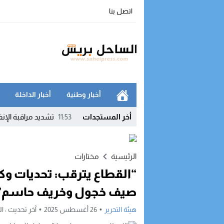
اتصل بنا
أخبار وطنية
أخبار الداخلة
يد وتربط التهدئة بإخراج النظام الأساسي
أخر المستجدات
11:53
تشديد مراقبة الإنفاق العموم
الرئيسية
مختارات
“القطاع يترقب: تحديات وكا
صيف خجول وخريف حاسم”
هيئة التحرير
26 أغسطس 2025
آخر تحديث :
الثلاثا