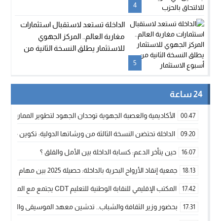
بالحزب
4
الداخلة تستعد لاستقبال استثمارات
مغاربة العالم.. المركز الجهوي
للاستثمار يطلق النسخة الثانية من
أسبوع الاستثمار
5
24 ساعة
الأكاديمية والعصبة الجهوية توحدان الجهود لتطوير الممارسة الك
00:47
الداخلة تحتضن النسخة الثالثة من ورشاتها الدولية: تكوين متخصص 
09:20
حين يتأخر الدعم: كسابة الداخلة بين الأمل والقلق ؟
16:07
جمعية إنقاذ الأرواح البحرية بالداخلة: حصيلة 2025 بين مهام الإنقاذ ومشروع “دار البحار”
18:13
المكتب الإقليمي للنقابة الوطنية للتعليم CDT يجتمع مع المدير الإقليمي لمناقشة ملفات جوهرية لنساء ورجال التعليم
17:42
بحضور وزير الثقافة والشباب.. تدشين معهد الموسيقى والفنون الكوريغرافي
17:31