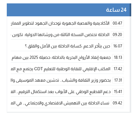
24 ساعة
الأكاديمية والعصبة الجهوية توحدان الجهود لتطوير الممارسة الك
00:47
الداخلة تحتضن النسخة الثالثة من ورشاتها الدولية: تكوين متخصص 
09:20
حين يتأخر الدعم: كسابة الداخلة بين الأمل والقلق ؟
16:07
جمعية إنقاذ الأرواح البحرية بالداخلة: حصيلة 2025 بين مهام الإنقاذ ومشروع “دار البحار”
18:13
المكتب الإقليمي للنقابة الوطنية للتعليم CDT يجتمع مع المدير الإقليمي لمناقشة ملفات جوهرية لنساء ورجال التعليم
17:42
بحضور وزير الثقافة والشباب.. تدشين معهد الموسيقى والفنون الكوريغرافي
17:31
دعم القطيع الوطني على الأبواب بعد استكمال الترقيم… الفلاحة 
15:41
نساء الداخلة بين التهميش الاقتصادي والاجتماعي… في المؤسسات ا
09:42
طائرات “لارام” تغيّر مسارها نحو الداخلة بسبب الغبار الكثيف
11:28
“مجلس جهة الداخلة وادي الذهب يسلم سيارة إسعاف لدعم مهنيي
15:51
الخطاط ينجا يعطي شارة الانطلاقة… وآسفي تحصد جائزة دوري الكر
22:08