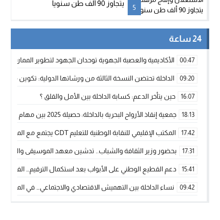
يتجاوز 90 ألف طن سنوياً
5
24 ساعة
الأكاديمية والعصبة الجهوية توحدان الجهود لتطوير الممارسة الك
00:47
الداخلة تحتضن النسخة الثالثة من ورشاتها الدولية: تكوين متخصص 
09:20
حين يتأخر الدعم: كسابة الداخلة بين الأمل والقلق ؟
16:07
جمعية إنقاذ الأرواح البحرية بالداخلة: حصيلة 2025 بين مهام الإنقاذ ومشروع “دار البحار”
18:13
المكتب الإقليمي للنقابة الوطنية للتعليم CDT يجتمع مع المدير الإقليمي لمناقشة ملفات جوهرية لنساء ورجال التعليم
17:42
بحضور وزير الثقافة والشباب.. تدشين معهد الموسيقى والفنون الكوريغرافي
17:31
دعم القطيع الوطني على الأبواب بعد استكمال الترقيم… الفلاحة 
15:41
نساء الداخلة بين التهميش الاقتصادي والاجتماعي… في المؤسسات ا
09:42
طائرات “لارام” تغيّر مسارها نحو الداخلة بسبب الغبار الكثيف
11:28