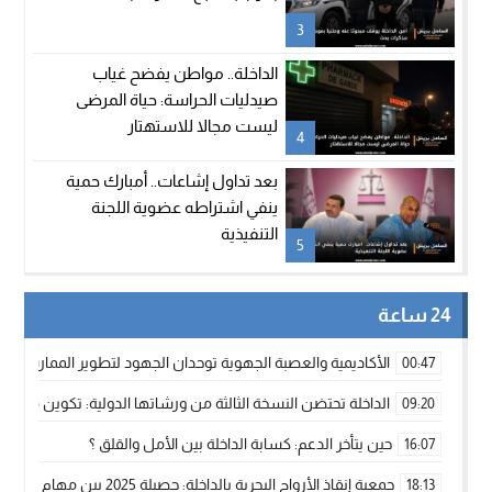
3
الداخلة.. مواطن يفضح غياب
صيدليات الحراسة: حياة المرضى
ليست مجالا للاستهتار
4
بعد تداول إشاعات.. أمبارك حمية
ينفي اشتراطه عضوية اللجنة
التنفيذية
5
24 ساعة
الأكاديمية والعصبة الجهوية توحدان الجهود لتطوير الممارسة الك
00:47
الداخلة تحتضن النسخة الثالثة من ورشاتها الدولية: تكوين متخصص 
09:20
حين يتأخر الدعم: كسابة الداخلة بين الأمل والقلق ؟
16:07
جمعية إنقاذ الأرواح البحرية بالداخلة: حصيلة 2025 بين مهام الإنقاذ ومشروع “دار البحار”
18:13