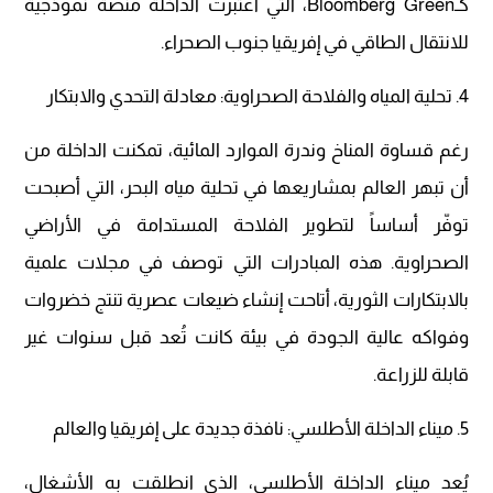
كـBloomberg Green، التي اعتبرت الداخلة منصة نموذجية
للانتقال الطاقي في إفريقيا جنوب الصحراء.
4. تحلية المياه والفلاحة الصحراوية: معادلة التحدي والابتكار
رغم قساوة المناخ وندرة الموارد المائية، تمكنت الداخلة من
أن تبهر العالم بمشاريعها في تحلية مياه البحر، التي أصبحت
توفّر أساساً لتطوير الفلاحة المستدامة في الأراضي
الصحراوية. هذه المبادرات التي توصف في مجلات علمية
بالابتكارات الثورية، أتاحت إنشاء ضيعات عصرية تنتج خضروات
وفواكه عالية الجودة في بيئة كانت تُعد قبل سنوات غير
قابلة للزراعة.
5. ميناء الداخلة الأطلسي: نافذة جديدة على إفريقيا والعالم
يُعد ميناء الداخلة الأطلسي، الذي انطلقت به الأشغال،