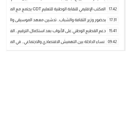
المكتب الإقليمي للنقابة الوطنية للتعليم CDT يجتمع مع المدير الإقليمي لمناقشة ملفات جوهرية لنساء ورجال التعليم
17:42
بحضور وزير الثقافة والشباب.. تدشين معهد الموسيقى والفنون الكوريغرافي
17:31
دعم القطيع الوطني على الأبواب بعد استكمال الترقيم… الفلاحة 
15:41
نساء الداخلة بين التهميش الاقتصادي والاجتماعي… في المؤسسات ا
09:42
طائرات “لارام” تغيّر مسارها نحو الداخلة بسبب الغبار الكثيف
11:28
“مجلس جهة الداخلة وادي الذهب يسلم سيارة إسعاف لدعم مهنيي
15:51
الخطاط ينجا يعطي شارة الانطلاقة… وآسفي تحصد جائزة دوري الكر
22:08
أخنوش يحدد أربع أولويات لمشروع قانون المالية 2026 لمرحلة جديدة من النمو والعدالة الاجتماعية
20:25
اجتماع أمني رفيع المستوى: استراتيجية استباقية لتعزيز أمن المملك
14:43
في ذكرى عيد العرش.. الخطاط ينجا يُشيد بالإشعاع التنموي للأقالي
20:20
🥋🔥 بطل من الداخلة يتوج بلقب عالمي في الصين ويكتب فصلاً جديد
09:19