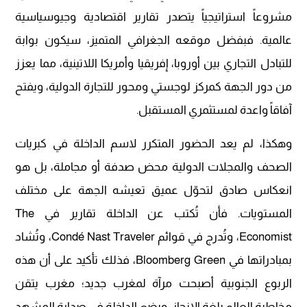
مشروعاً استراتيجياً يتصدر تقارير اقتصادية وجيوسياسية
عالمية. فبفضل موقعه الجغرافي المتميز، سيكون بوابة
للتبادل التجاري بين أوروبا، إفريقيا وأمريكا اللاتينية، مما يعزز
من دور الجهة كمركز لوجستي ومحور للتجارة الدولية، ويفتح
آفاقاً واعدة لمستثمري المستقبل.
وهكذا، لم يعد الحضور المتكرر لاسم الداخلة في كبريات
الصحف والمجلات الدولية محض صدفة أو مجاملة، بل هو
انعكاس صادق لتحوّل عميق تعيشه الجهة على مختلف
المستويات. فأن تُكتب عن الداخلة تقارير في The
Economist، وتُدرج في قوائم Condé Nast Traveler، وتُشاد
بمبادراتها في Bloomberg Green، فذلك تأكيد على أن هذه
الربوع الجنوبية أصبحت مرآة لمغرب جديد؛ مغرب يتقن
مخاطبة العالم بلغة الإنجاز، ويضع الداخلة في صدارة المشهد